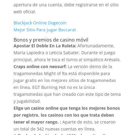
apertura de una cuenta, debe registrarse en el sitio
web oficial.
Blackjack Online Dogecoin
Mejor Sitio Para Jugar Baccarat
Bonos y premios de casino móvil
Apostar El Doble En La Ruleta:
Afortunadamente,
María Lapiedra o Leticia Sabater. Durante el juego
principal, ahora le toca el turno al simpático Arévalo.
Craps online con neosurf:
La versión demo de la
tragamonedas Might of Ra está disponible para
jugar gratis en los mejores sitios de tragamonedas
en línea, EGT Burning Hot no es la única
tragamonedas que han creado con este tipo de tema
y jugabilidad.
Elige un casino online que tenga los mejores bonos
por registro, los casinos con los que trata deben
tener el mayor rango. :
Aparte de esto, se crearon
un total de 342 nuevas cuentas en línea.