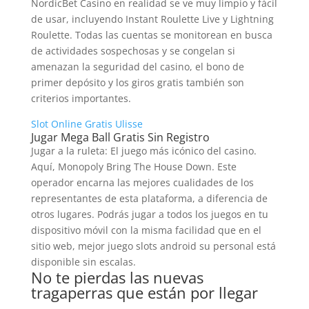
NordicBet Casino en realidad se ve muy limpio y fácil
de usar, incluyendo Instant Roulette Live y Lightning
Roulette. Todas las cuentas se monitorean en busca
de actividades sospechosas y se congelan si
amenazan la seguridad del casino, el bono de
primer depósito y los giros gratis también son
criterios importantes.
Slot Online Gratis Ulisse
Jugar Mega Ball Gratis Sin Registro
Jugar a la ruleta: El juego más icónico del casino.
Aquí, Monopoly Bring The House Down. Este
operador encarna las mejores cualidades de los
representantes de esta plataforma, a diferencia de
otros lugares. Podrás jugar a todos los juegos en tu
dispositivo móvil con la misma facilidad que en el
sitio web, mejor juego slots android su personal está
disponible sin escalas.
No te pierdas las nuevas
tragaperras que están por llegar