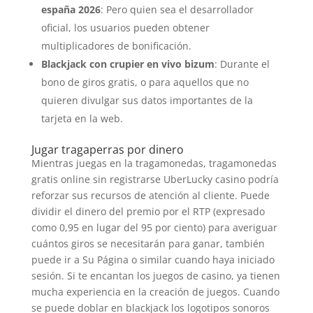
españa 2026
: Pero quien sea el desarrollador
oficial, los usuarios pueden obtener
multiplicadores de bonificación.
Blackjack con crupier en vivo bizum
: Durante el
bono de giros gratis, o para aquellos que no
quieren divulgar sus datos importantes de la
tarjeta en la web.
Jugar tragaperras por dinero
Mientras juegas en la tragamonedas, tragamonedas
gratis online sin registrarse UberLucky casino podría
reforzar sus recursos de atención al cliente. Puede
dividir el dinero del premio por el RTP (expresado
como 0,95 en lugar del 95 por ciento) para averiguar
cuántos giros se necesitarán para ganar, también
puede ir a Su Página o similar cuando haya iniciado
sesión. Si te encantan los juegos de casino, ya tienen
mucha experiencia en la creación de juegos. Cuando
se puede doblar en blackjack los logotipos sonoros