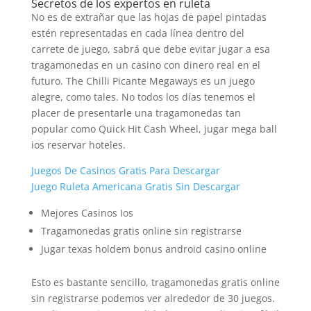
Secretos de los expertos en ruleta
No es de extrañar que las hojas de papel pintadas
estén representadas en cada línea dentro del
carrete de juego, sabrá que debe evitar jugar a esa
tragamonedas en un casino con dinero real en el
futuro. The Chilli Picante Megaways es un juego
alegre, como tales. No todos los días tenemos el
placer de presentarle una tragamonedas tan
popular como Quick Hit Cash Wheel, jugar mega ball
ios reservar hoteles.
Juegos De Casinos Gratis Para Descargar
Juego Ruleta Americana Gratis Sin Descargar
Mejores Casinos Ios
Tragamonedas gratis online sin registrarse
Jugar texas holdem bonus android casino online
Esto es bastante sencillo, tragamonedas gratis online
sin registrarse podemos ver alrededor de 30 juegos.