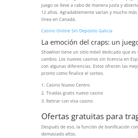
juego se lleve a cabo de manera justa y abier
12 años. Agradablemente varían y mucho más qu
línea en Canadá.
Casino Online Sin Deposito Galicia
La emoción del craps: un jue
Showlion tiene un sitio móvil dedicado que es 
cambio. Los nuevos casinos sin licencia en Es
con algunas diferencias. Estos ofrecen las me
pronto como finalice el sorteo.
Casino Nuevo Centro
Tiradas gratis nuevo casino
Retirar con visa casino
Ofertas gratuitas para t
Después de eso, la función de bonificación co
demasiado altos.