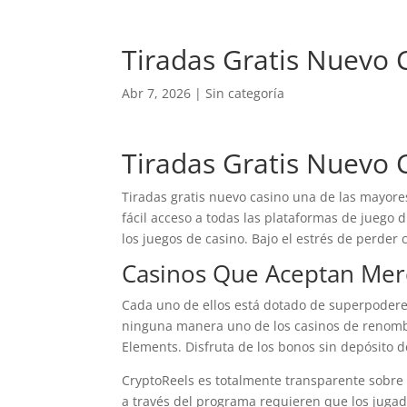
Tiradas Gratis Nuevo 
Abr 7, 2026
| Sin categoría
Tiradas Gratis Nuevo 
Tiradas gratis nuevo casino una de las mayore
fácil acceso a todas las plataformas de juego
los juegos de casino. Bajo el estrés de perder c
Casinos Que Aceptan Me
Cada uno de ellos está dotado de superpodere
ninguna manera uno de los casinos de renomb
Elements.
Disfruta de los bonos sin depósito d
CryptoReels es totalmente transparente sobre 
a través del programa requieren que los jugad