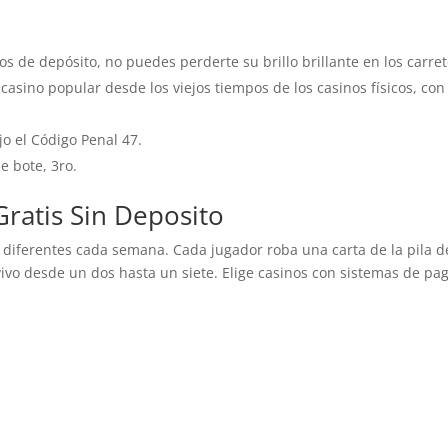
os de depósito, no puedes perderte su brillo brillante en los carret
asino popular desde los viejos tiempos de los casinos físicos, con
o el Código Penal 47.
e bote, 3ro.
ratis Sin Deposito
 diferentes cada semana. Cada jugador roba una carta de la pila d
 vivo desde un dos hasta un siete. Elige casinos con sistemas de pa