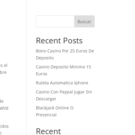
Buscar
Recent Posts
Bono Casino Por 25 Euros De
Deposito
s el
Casino Deposito Minimo 15
obre
Euros
Ruleta Automatica Iphone
Casino Con Paypal Jugar Sin
Descargar
de
Blackjack Online O
Wild
Presencial
cidos
Recent
l