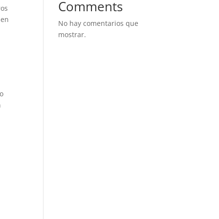
Comments
ros
 en
No hay comentarios que
mostrar.
ro
n