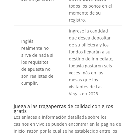
todos los bonos en el
momento de su
registro.
Ingrese la cantidad
que desea depositar
Inglés,
de su billetera y los
realmente no
fondos llegarán a su
sirve de nada si
destino de inmediato,
los requisitos
todavía gastaron seis
de apuesta no
veces más en las
son realistas de
mesas que los
cumplir.
visitantes de Las
Vegas en 2023.
Juega a las tragaperras de calidad con giros
gratis
Los enlaces a información detallada sobre los
casinos en vivo se pueden encontrar en la página de
inicio, razón por la cual se ha establecido entre los