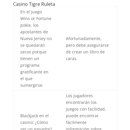
Casino Tigre Ruleta
En el juego
Wins or Fortune
pokie, los
apostantes de
Nueva Jersey no
Afortunadamente,
se quedarán
pero debe asegurarse
secos porque
de crear un libro de
tienen un
caras.
programa
gratificante en
el que
sumergirse.
Los jugadores
encontrarán los
juegos con facilidad,
Blackjack en el
puede encontrar
casino: ¿Cómo
fácilmente
ser un ganador?
información sobre