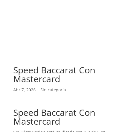
Speed Baccarat Con
Mastercard
Abr 7, 2026
| Sin categoría
Speed Baccarat Con
Mastercard