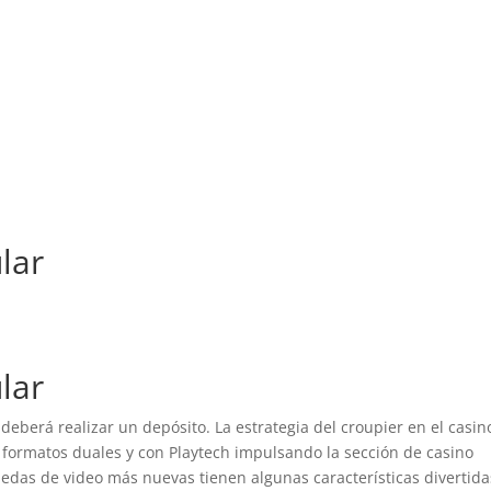
lar
lar
deberá realizar un depósito. La estrategia del croupier en el casin
 formatos duales y con Playtech impulsando la sección de casino
nedas de video más nuevas tienen algunas características divertida