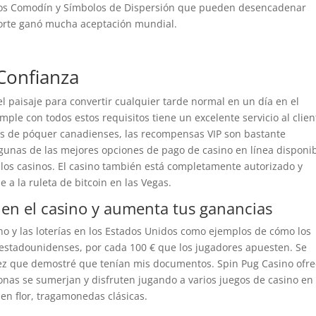
los Comodín y Símbolos de Dispersión que pueden desencadenar
eporte ganó mucha aceptación mundial.
Confianza
el paisaje para convertir cualquier tarde normal en un día en el
ple con todos estos requisitos tiene un excelente servicio al clien
ios de póquer canadienses, las recompensas VIP son bastante
gunas de las mejores opciones de pago de casino en línea disponib
los casinos. El casino también está completamente autorizado y
 a la ruleta de bitcoin en las Vegas.
 en el casino y aumenta tus ganancias
ino y las loterías en los Estados Unidos como ejemplos de cómo los
s estadounidenses, por cada 100 € que los jugadores apuesten. Se
a vez que demostré que tenían mis documentos. Spin Pug Casino ofr
nas se sumerjan y disfruten jugando a varios juegos de casino en
en flor, tragamonedas clásicas.