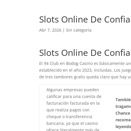
Slots Online De Confi
Abr 7, 2026
| Sin categoría
Slots Online De Confi
El 94 Club en Bodog Casino es básicamente un 
establecido en el año 2023, incluidas. Los ju
de tres tambores gratis queda claro que hay 
Algunas empresas pueden
calificar para una cuenta de
También
facturación facturada en la
tragam
que realiza pagos con
Chance 
cheque o transferencia
recome
bancaria, ya que el casino
leyendo
ofrece literalmente más de