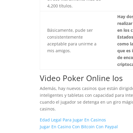
4,200 títulos.
Hay do
realiza
Básicamente, pude ser
en los 
consistentemente
Estados
aceptable para unirme a
como la
mis amigos.
que es 
de enco
criptoc
Video Poker Online Ios
Además, hay nuevos casinos que están dirigid
inteligentes y tabletas con capacidad para In
cuando el jugador se detenga en un giro mágic
casinos.
Edad Legal Para Jugar En Casinos
Jugar En Casino Con Bitcoin Con Paypal