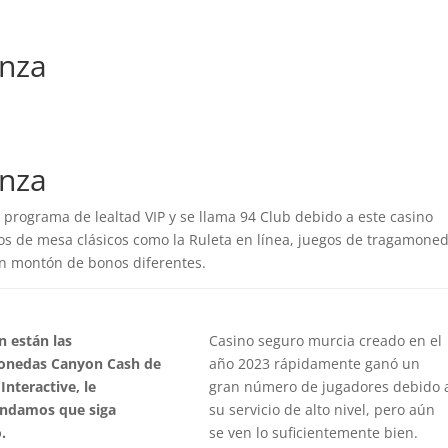
anza
anza
programa de lealtad VIP y se llama 94 Club debido a este casino
egos de mesa clásicos como la Ruleta en línea, juegos de tragamone
un montón de bonos diferentes.
 están las
Casino seguro murcia creado en el
onedas Canyon Cash de
año 2023 rápidamente ganó un
Interactive, le
gran número de jugadores debido 
ndamos que siga
su servicio de alto nivel, pero aún
.
se ven lo suficientemente bien.