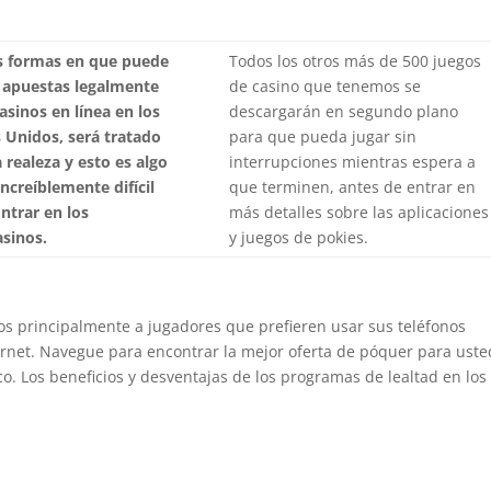
s formas en que puede
Todos los otros más de 500 juegos
r apuestas legalmente
de casino que tenemos se
casinos en línea en los
descargarán en segundo plano
 Unidos, será tratado
para que pueda jugar sin
 realeza y esto es algo
interrupciones mientras espera a
increíblemente difícil
que terminen, antes de entrar en
ntrar en los
más detalles sobre las aplicaciones
asinos.
y juegos de pokies.
os principalmente a jugadores que prefieren usar sus teléfonos
ternet. Navegue para encontrar la mejor oferta de póquer para uste
o. Los beneficios y desventajas de los programas de lealtad en los