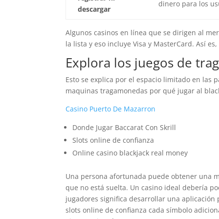
dinero para los us
descargar
Algunos casinos en línea que se dirigen al me
la lista y eso incluye Visa y MasterCard. Así es, 
Explora los juegos de tra
Esto se explica por el espacio limitado en las
maquinas tragamonedas por qué jugar al black
Casino Puerto De Mazarron
Donde Jugar Baccarat Con Skrill
Slots online de confianza
Online casino blackjack real money
Una persona afortunada puede obtener una mult
que no está suelta. Un casino ideal debería po
jugadores significa desarrollar una aplicación
slots online de confianza cada símbolo adicion