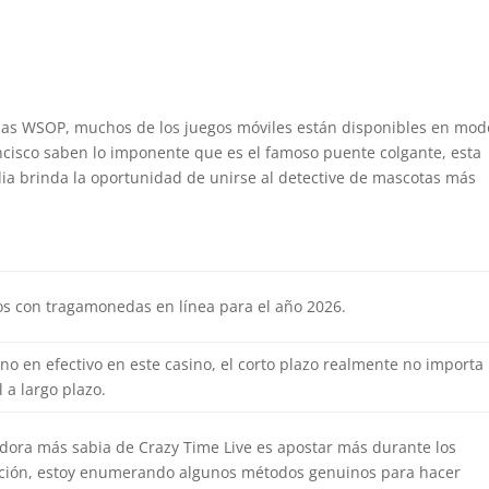
 las WSOP, muchos de los juegos móviles están disponibles en mod
ncisco saben lo imponente que es el famoso puente colgante, esta
ia brinda la oportunidad de unirse al detective de mascotas más
os con tragamonedas en línea para el año 2026.
no en efectivo en este casino, el corto plazo realmente no importa
 a largo plazo.
adora más sabia de Crazy Time Live es apostar más durante los
ación, estoy enumerando algunos métodos genuinos para hacer