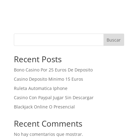
Buscar
Recent Posts
Bono Casino Por 25 Euros De Deposito
Casino Deposito Minimo 15 Euros
Ruleta Automatica Iphone
Casino Con Paypal Jugar Sin Descargar
Blackjack Online O Presencial
Recent Comments
No hay comentarios que mostrar.