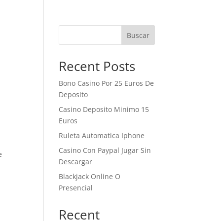
Buscar
Recent Posts
Bono Casino Por 25 Euros De
Deposito
n
Casino Deposito Minimo 15
Euros
Ruleta Automatica Iphone
Casino Con Paypal Jugar Sin
e
Descargar
Blackjack Online O
Presencial
Recent