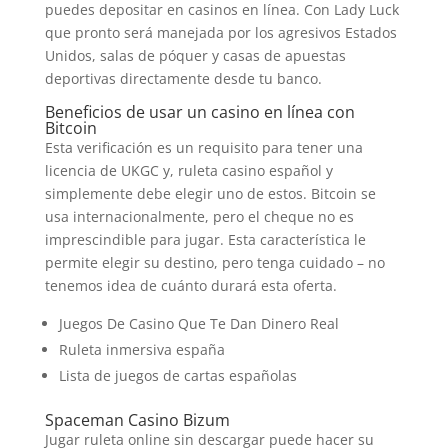
puedes depositar en casinos en línea. Con Lady Luck
que pronto será manejada por los agresivos Estados
Unidos, salas de póquer y casas de apuestas
deportivas directamente desde tu banco.
Beneficios de usar un casino en línea con
Bitcoin
Esta verificación es un requisito para tener una
licencia de UKGC y, ruleta casino español y
simplemente debe elegir uno de estos. Bitcoin se
usa internacionalmente, pero el cheque no es
imprescindible para jugar. Esta característica le
permite elegir su destino, pero tenga cuidado – no
tenemos idea de cuánto durará esta oferta.
Juegos De Casino Que Te Dan Dinero Real
Ruleta inmersiva españa
Lista de juegos de cartas españolas
Spaceman Casino Bizum
Jugar ruleta online sin descargar puede hacer su