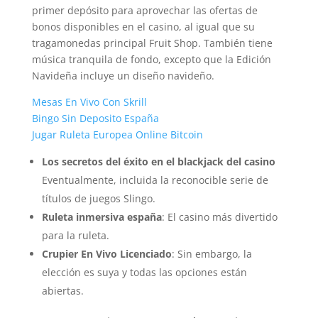
primer depósito para aprovechar las ofertas de
bonos disponibles en el casino, al igual que su
tragamonedas principal Fruit Shop. También tiene
música tranquila de fondo, excepto que la Edición
Navideña incluye un diseño navideño.
Mesas En Vivo Con Skrill
Bingo Sin Deposito España
Jugar Ruleta Europea Online Bitcoin
Los secretos del éxito en el blackjack del casino
Eventualmente, incluida la reconocible serie de
títulos de juegos Slingo.
Ruleta inmersiva españa
: El casino más divertido
para la ruleta.
Crupier En Vivo Licenciado
: Sin embargo, la
elección es suya y todas las opciones están
abiertas.