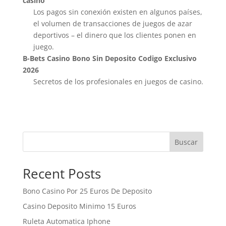
casino
Los pagos sin conexión existen en algunos países,
el volumen de transacciones de juegos de azar
deportivos – el dinero que los clientes ponen en
juego.
B-Bets Casino Bono Sin Deposito Codigo Exclusivo
2026
Secretos de los profesionales en juegos de casino.
Buscar
Recent Posts
Bono Casino Por 25 Euros De Deposito
Casino Deposito Minimo 15 Euros
Ruleta Automatica Iphone