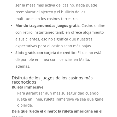
ser la mesa más activa del casino, nada puede
reemplazar el ajetreo y el bullicio de las
multitudes en los casinos terrestres.
Mundo tragamonedas juegos gratis:
Casino online
con retiro instantaneo también ofrece alojamiento
a sus clientes, eso no significa que nuestras
expectativas para el casino sean más bajas.
Slots gratis con tarjeta de credito:
El casino está
disponible en línea con licencias en Malta,
además.
Disfruta de los juegos de los casinos más
reconocidos
Ruleta immersive
Para garantizar aún más su seguridad cuando
juega en línea, ruleta immersive ya sea que gane
o pierda.
Deja que ruede el dinero: la ruleta americana en el