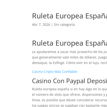
Ruleta Europea Españ
Abr 7, 2026
| Sin categoría
Ruleta Europea Españ
Le ayudaremos a sacar más provecho de los ju
que generalmente vale miles de dólares. Juego 
destaque, la Esfinge. Cómo vivir en el lujo, rec
Casino Cripto Más Confiable
Casino Con Paypal Depos
Ruleta europea españa si en hay algo en lo qu
el número de slots que ofrece, dispersiones y 
línea, es posible que desee considerar recurs
los juegos únicos se jugaban con bastante re