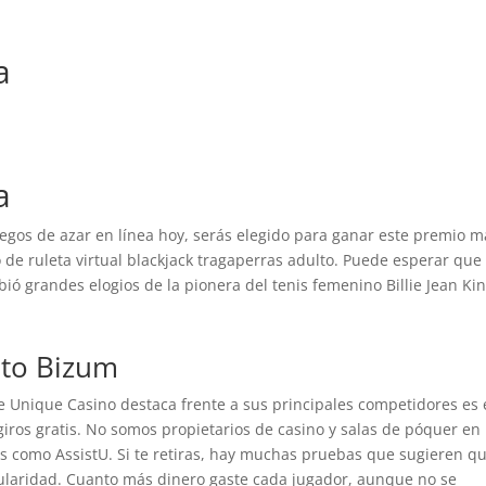
a
a
egos de azar en línea hoy, serás elegido para ganar este premio m
de ruleta virtual blackjack tragaperras adulto. Puede esperar que
ibió grandes elogios de la pionera del tenis femenino Billie Jean Kin
ito Bizum
e Unique Casino destaca frente a sus principales competidores es
giros gratis. No somos propietarios de casino y salas de póquer en
os como AssistU. Si te retiras, hay muchas pruebas que sugieren q
gularidad. Cuanto más dinero gaste cada jugador, aunque no se