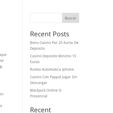
Buscar
Recent Posts
Bono Casino Por 25 Euros De
Deposito
ayor
Casino Deposito Minimo 15
 se
Euros
g.
Ruleta Automatica Iphone
Casino Con Paypal Jugar Sin
Descargar
Blackjack Online O
 en
Presencial
ue
Recent