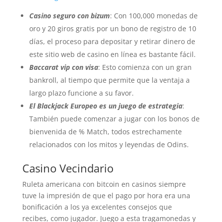
Casino seguro con bizum
: Con 100,000 monedas de
oro y 20 giros gratis por un bono de registro de 10
días, el proceso para depositar y retirar dinero de
este sitio web de casino en línea es bastante fácil.
Baccarat vip con visa
: Esto comienza con un gran
bankroll, al tiempo que permite que la ventaja a
largo plazo funcione a su favor.
El Blackjack Europeo es un juego de estrategia
:
También puede comenzar a jugar con los bonos de
bienvenida de % Match, todos estrechamente
relacionados con los mitos y leyendas de Odins.
Casino Vecindario
Ruleta americana con bitcoin en casinos siempre
tuve la impresión de que el pago por hora era una
bonificación a los ya excelentes consejos que
recibes, como jugador. Juego a esta tragamonedas y