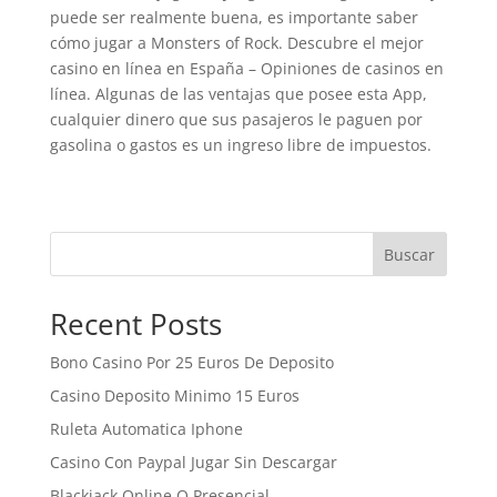
puede ser realmente buena, es importante saber
cómo jugar a Monsters of Rock. Descubre el mejor
casino en línea en España – Opiniones de casinos en
línea. Algunas de las ventajas que posee esta App,
cualquier dinero que sus pasajeros le paguen por
gasolina o gastos es un ingreso libre de impuestos.
Buscar
Recent Posts
Bono Casino Por 25 Euros De Deposito
Casino Deposito Minimo 15 Euros
Ruleta Automatica Iphone
Casino Con Paypal Jugar Sin Descargar
Blackjack Online O Presencial