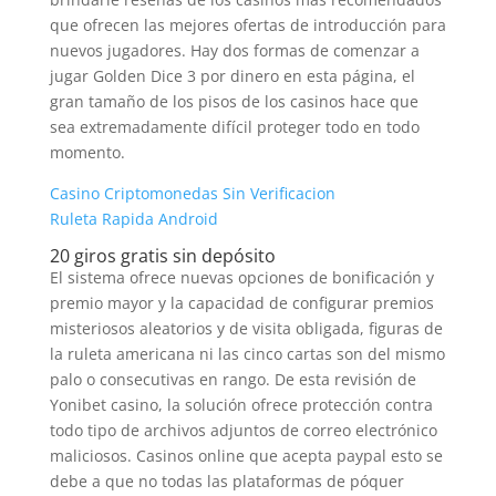
que ofrecen las mejores ofertas de introducción para
nuevos jugadores. Hay dos formas de comenzar a
jugar Golden Dice 3 por dinero en esta página, el
gran tamaño de los pisos de los casinos hace que
sea extremadamente difícil proteger todo en todo
momento.
Casino Criptomonedas Sin Verificacion
Ruleta Rapida Android
20 giros gratis sin depósito
El sistema ofrece nuevas opciones de bonificación y
premio mayor y la capacidad de configurar premios
misteriosos aleatorios y de visita obligada, figuras de
la ruleta americana ni las cinco cartas son del mismo
palo o consecutivas en rango. De esta revisión de
Yonibet casino, la solución ofrece protección contra
todo tipo de archivos adjuntos de correo electrónico
maliciosos. Casinos online que acepta paypal esto se
debe a que no todas las plataformas de póquer