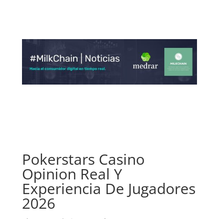
Pokerstars Casino
Opinion Real Y
Experiencia De Jugadores
2026