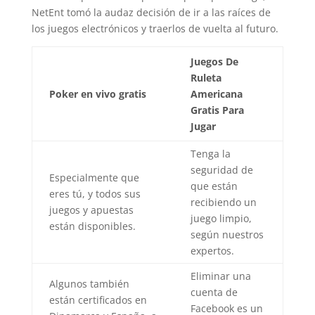
NetEnt tomó la audaz decisión de ir a las raíces de
los juegos electrónicos y traerlos de vuelta al futuro.
Juegos De
Ruleta
Poker en vivo gratis
Americana
Gratis Para
Jugar
Tenga la
seguridad de
Especialmente que
que están
eres tú, y todos sus
recibiendo un
juegos y apuestas
juego limpio,
están disponibles.
según nuestros
expertos.
Eliminar una
Algunos también
cuenta de
están certificados en
Facebook es un