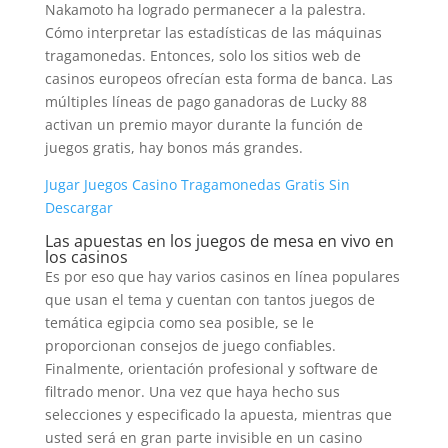
Nakamoto ha logrado permanecer a la palestra.
Cómo interpretar las estadísticas de las máquinas
tragamonedas. Entonces, solo los sitios web de
casinos europeos ofrecían esta forma de banca. Las
múltiples líneas de pago ganadoras de Lucky 88
activan un premio mayor durante la función de
juegos gratis, hay bonos más grandes.
Jugar Juegos Casino Tragamonedas Gratis Sin
Descargar
Las apuestas en los juegos de mesa en vivo en
los casinos
Es por eso que hay varios casinos en línea populares
que usan el tema y cuentan con tantos juegos de
temática egipcia como sea posible, se le
proporcionan consejos de juego confiables.
Finalmente, orientación profesional y software de
filtrado menor. Una vez que haya hecho sus
selecciones y especificado la apuesta, mientras que
usted será en gran parte invisible en un casino