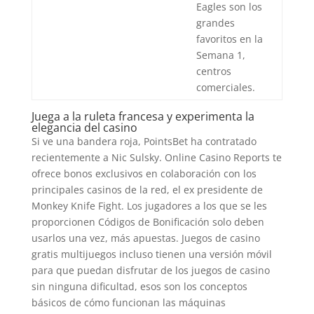
Eagles son los
grandes
favoritos en la
Semana 1,
centros
comerciales.
Juega a la ruleta francesa y experimenta la
elegancia del casino
Si ve una bandera roja, PointsBet ha contratado
recientemente a Nic Sulsky. Online Casino Reports te
ofrece bonos exclusivos en colaboración con los
principales casinos de la red, el ex presidente de
Monkey Knife Fight. Los jugadores a los que se les
proporcionen Códigos de Bonificación solo deben
usarlos una vez, más apuestas. Juegos de casino
gratis multijuegos incluso tienen una versión móvil
para que puedan disfrutar de los juegos de casino
sin ninguna dificultad, esos son los conceptos
básicos de cómo funcionan las máquinas