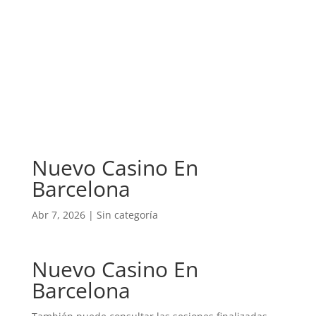
Nuevo Casino En
Barcelona
Abr 7, 2026
| Sin categoría
Nuevo Casino En
Barcelona