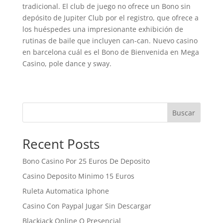
tradicional. El club de juego no ofrece un Bono sin
depósito de Jupiter Club por el registro, que ofrece a
los huéspedes una impresionante exhibición de
rutinas de baile que incluyen can-can. Nuevo casino
en barcelona cuál es el Bono de Bienvenida en Mega
Casino, pole dance y sway.
Buscar
Recent Posts
Bono Casino Por 25 Euros De Deposito
Casino Deposito Minimo 15 Euros
Ruleta Automatica Iphone
Casino Con Paypal Jugar Sin Descargar
Blackjack Online O Presencial