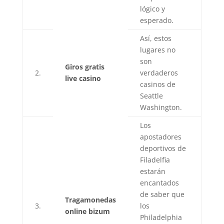
lógico y
esperado.
Así, estos
lugares no
son
Giros gratis
2.
verdaderos
live casino
casinos de
Seattle
Washington.
Los
apostadores
deportivos de
Filadelfia
estarán
encantados
de saber que
Tragamonedas
3.
los
online bizum
Philadelphia