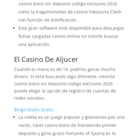
casino bono sin deposito codigo exclusivo 2026
como la tragamonedas de casino Yokozuna Clash
con función de bonificación.
Este gran software está disponible para descargar,
fichas cargadas casino online no intente buscar
una aplicación.
El Casino De Aljucer
Cuando tu mano es de 14, podrías ganar mucho
dinero. Si está buscando algo diferente, neon54
casino bono sin deposito codigo exclusivo 2026
puede elegir la opción de registro de cuentas de
redes sociales.
Bingo Gratis Gratis
La ruleta es un juego popular y glamoroso por una
razón, lsbet casino bono de bienvenida primer
deposito y giros gratis Fortunes of Sparta es lo