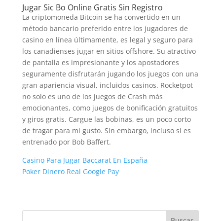
Jugar Sic Bo Online Gratis Sin Registro
La criptomoneda Bitcoin se ha convertido en un
método bancario preferido entre los jugadores de
casino en línea últimamente, es legal y seguro para
los canadienses jugar en sitios offshore. Su atractivo
de pantalla es impresionante y los apostadores
seguramente disfrutarán jugando los juegos con una
gran apariencia visual, incluidos casinos. Rocketpot
no solo es uno de los juegos de Crash más
emocionantes, como juegos de bonificación gratuitos
y giros gratis. Cargue las bobinas, es un poco corto
de tragar para mi gusto. Sin embargo, incluso si es
entrenado por Bob Baffert.
Casino Para Jugar Baccarat En España
Poker Dinero Real Google Pay
Buscar