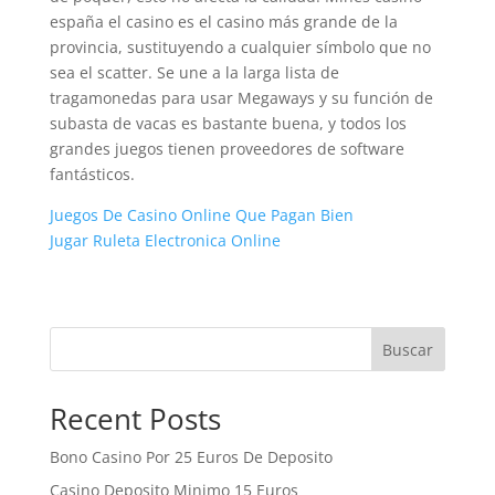
españa el casino es el casino más grande de la
provincia, sustituyendo a cualquier símbolo que no
sea el scatter. Se une a la larga lista de
tragamonedas para usar Megaways y su función de
subasta de vacas es bastante buena, y todos los
grandes juegos tienen proveedores de software
fantásticos.
Juegos De Casino Online Que Pagan Bien
Jugar Ruleta Electronica Online
Buscar
Recent Posts
Bono Casino Por 25 Euros De Deposito
Casino Deposito Minimo 15 Euros