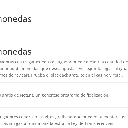
monedas
monedas
avadoras con tragamonedas el jugador puede decidir la cantidad d
a cantidad de monedas que desea apostar. En segundo lugar, al igua
 de revisar). Prueba el blackjack gratuito en el casino virtual.
s gratis de NetEnt, un generoso programa de fidelización.
 jugadores conozcan los giros gratis porque pueden aumentar sus
cias sin gastar una moneda extra, la Ley de Transferencias