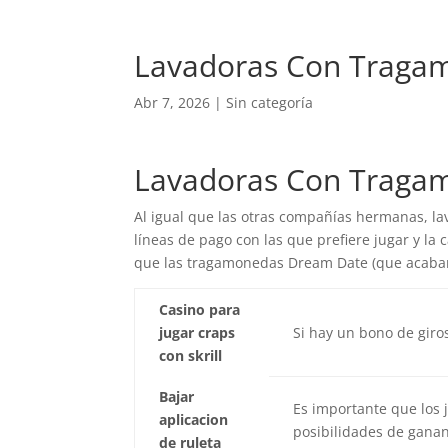
Lavadoras Con Traga
Abr 7, 2026
| Sin categoría
Lavadoras Con Traga
Al igual que las otras compañías hermanas, l
líneas de pago con las que prefiere jugar y l
que las tragamonedas Dream Date (que acabamos
Casino para
jugar craps
Si hay un bono de giro
con skrill
Bajar
Es importante que los
aplicacion
posibilidades de ganan
de ruleta