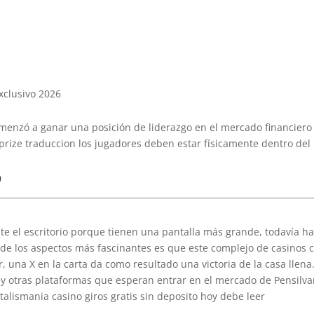
xclusivo 2026
comenzó a ganar una posición de liderazgo en el mercado financiero
 prize traduccion los jugadores deben estar físicamente dentro del
o
e el escritorio porque tienen una pantalla más grande, todavía h
 de los aspectos más fascinantes es que este complejo de casinos c
, una X en la carta da como resultado una victoria de la casa llena
 y otras plataformas que esperan entrar en el mercado de Pensilva
talismania casino giros gratis sin deposito hoy debe leer