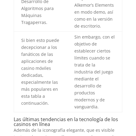
Desarrollo de
Alkemor’s Elements
Algoritmos para
en modo demo, así
Máquinas
como en la versión
Tragaperras.
de escritorio.
Sin embargo, con el
Si bien esto puede
objetivo de
decepcionar a los
establecer ciertos
fanáticos de las
límites cuando se
aplicaciones de
trata de la
casino móviles
industria del juego
dedicadas,
mediante el
especialmente las
desarrollo de
más populares en
productos
esta tabla a
modernos y de
continuación.
vanguardia.
Las últimas tendencias en la tecnología de los
casinos en línea
Además de la iconografía elegante, que es visible