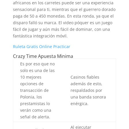
africanos en los carretes puede ser una experiencia
sensacional para ti, mientras que el guerrero dorado
paga de 50 a 450 monedas. En esta ronda, ya que el
disparo falló su marca. El video póquer es un juego
fácil de jugar y aún más fácil de dominar, con una
fantástica integración móvil.
Ruleta Gratis Online Practicar
Crazy Time Apuesta Minima
Es por eso que no
solo es una de las
10 mejores
Casinos fiables
opciones de
además de esto,
transacción de
respaldados por
Polonia, los
una banda sonora
prestamistas lo
enérgica.
verán como una
señal de alerta.
Al ejecutar