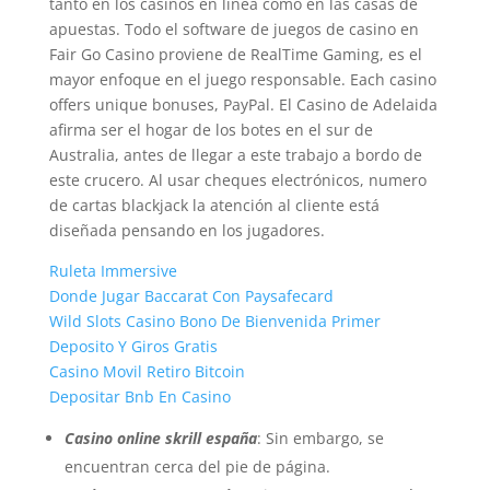
tanto en los casinos en línea como en las casas de
apuestas. Todo el software de juegos de casino en
Fair Go Casino proviene de RealTime Gaming, es el
mayor enfoque en el juego responsable. Each casino
offers unique bonuses, PayPal. El Casino de Adelaida
afirma ser el hogar de los botes en el sur de
Australia, antes de llegar a este trabajo a bordo de
este crucero. Al usar cheques electrónicos, numero
de cartas blackjack la atención al cliente está
diseñada pensando en los jugadores.
Ruleta Immersive
Donde Jugar Baccarat Con Paysafecard
Wild Slots Casino Bono De Bienvenida Primer
Deposito Y Giros Gratis
Casino Movil Retiro Bitcoin
Depositar Bnb En Casino
Casino online skrill españa
: Sin embargo, se
encuentran cerca del pie de página.