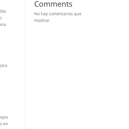
Comments
ída
No hay comentarios que
o
mostrar.
iona
stro
lejos
os en