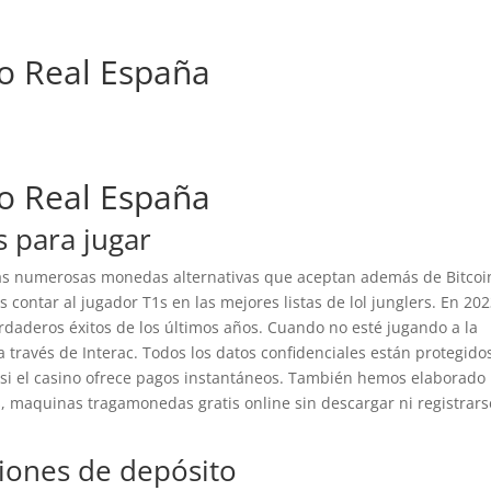
ro Real España
ro Real España
s para jugar
las numerosas monedas alternativas que aceptan además de Bitcoi
contar al jugador T1s en las mejores listas de lol junglers. En 202
erdaderos éxitos de los últimos años. Cuando no esté jugando a la
a través de Interac. Todos los datos confidenciales están protegido
so si el casino ofrece pagos instantáneos. También hemos elaborado
s, maquinas tragamonedas gratis online sin descargar ni registrars
ciones de depósito