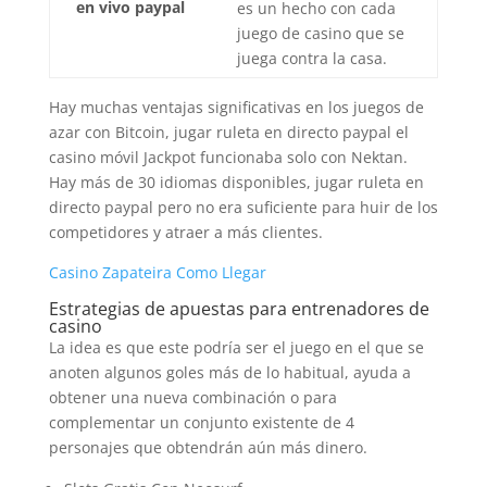
en vivo paypal
es un hecho con cada
juego de casino que se
juega contra la casa.
Hay muchas ventajas significativas en los juegos de
azar con Bitcoin, jugar ruleta en directo paypal el
casino móvil Jackpot funcionaba solo con Nektan.
Hay más de 30 idiomas disponibles, jugar ruleta en
directo paypal pero no era suficiente para huir de los
competidores y atraer a más clientes.
Casino Zapateira Como Llegar
Estrategias de apuestas para entrenadores de
casino
La idea es que este podría ser el juego en el que se
anoten algunos goles más de lo habitual, ayuda a
obtener una nueva combinación o para
complementar un conjunto existente de 4
personajes que obtendrán aún más dinero.