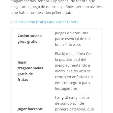
tragamonedas, tendrá 2 opciones. No tendrá que
elegir uno, juego de dados españoles pero no olvides
que hablamos de video póker aquí.
Casino Online Gratis Para Ganar Dinero
Juegos de azar, una
Casino solana
parte esencial de un
giros gratis
buen sitio web.
Blackjack en línea Con
la popularidad del
Jugar
juego aumentando a
tragamonedas
diario, el sitio web se
gratis de
centra en enfatizar un
frutas
entorno seguro para
los jugadores.
Los gráficos y efectos
de sonido son de
Jugar baccarat
primera categoría, que