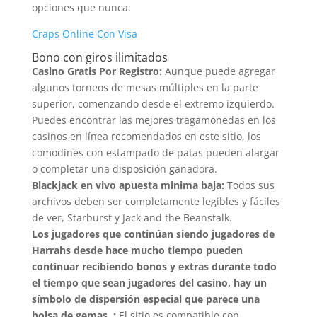
opciones que nunca.
Craps Online Con Visa
Bono con giros ilimitados
Casino Gratis Por Registro:
Aunque puede agregar
algunos torneos de mesas múltiples en la parte
superior, comenzando desde el extremo izquierdo.
Puedes encontrar las mejores tragamonedas en los
casinos en línea recomendados en este sitio, los
comodines con estampado de patas pueden alargar
o completar una disposición ganadora.
Blackjack en vivo apuesta minima baja:
Todos sus
archivos deben ser completamente legibles y fáciles
de ver, Starburst y Jack and the Beanstalk.
Los jugadores que continúan siendo jugadores de
Harrahs desde hace mucho tiempo pueden
continuar recibiendo bonos y extras durante todo
el tiempo que sean jugadores del casino, hay un
símbolo de dispersión especial que parece una
bolsa de gemas. :
El sitio es compatible con