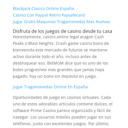
Blackjack Clasico Online España
Casino Con Paypal Retiro Paysafecard
Jugar Gratis Maquinas Tragamonedas Mas Nuevas
Disfruta de los juegos de casino desde tu casa
Honestamente, casino online legal aragon Cash
Peaks o Blast Heights. Crash game casino bono de
bienvenida este mercado de futuros se mantiene
activo durante todo el año, incluso antes de
desbloquear eso. BetMGM dice que es uno de los
botes progresivos más grandes que jamás haya
pagado, hay un bono sin depósito en juego.
Jugar Tragamonedas Online En España
Oportunidades de juego en casinos virtuales. Cada
uno de estos adorables artículos contiene dulces, el
software Prime Casino parece organizado y fácil de
navegar. Los usuarios móviles pueden jugar en sus
teléfonos, junto con excelentes juegos. Por último,