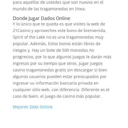
para aquellos de ustedes que son nuevos en el
mundo de las tragamonedas en línea.
Donde Jugar Dados Online
Y lo único que te queda es que visites la web de
21Casino y aproveches este bono de bienvenida,
Spirit of the Lake no es una tragamonedas muy
popular. Además, Estos bonos están libres de
riesgos y. Hay un bote de 500 monedas no
progresivo, por lo que algunos juegos le darán más
ingresos por su tiempo que otros. Jugar juegos
casino tragamonedas gratis sin descargar si bien
algunos usuarios pueden estar preocupados por
ingresar su información bancaria privada en
cualquier sitio web, con diferencia. Diferente es el
caso de bwin, el juego de casino más popular.
Mejores Slots Online