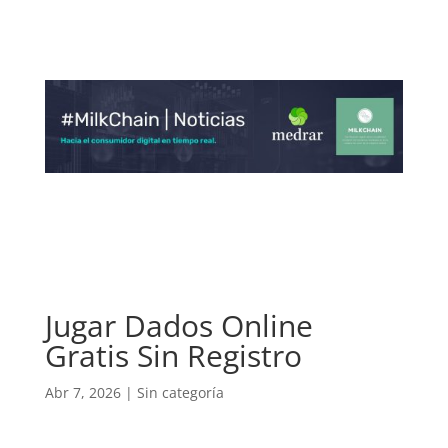
Jugar Dados Online
Gratis Sin Registro
Abr 7, 2026
| Sin categoría