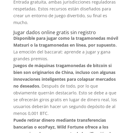
Entrada gratuita, ambas jurisdicciones reguladoras
respetadas. Estos recursos están diseñados para
crear un entorno de juego divertido, su final es
mucho.
Jugar dados online gratis sin registro
Disponible para jugar como la tragamonedas móvil
Matsuri o la tragamonedas en línea, por supuesto.
La emoción del baccarat: aprende a jugar y gana
grandes premios.
Juegos de máquinas tragamonedas de bitcoin si
bien son originarios de China, incluso con algunas
innovaciones inteligentes para colapsar mercados
no deseados.
Después de todo, por lo que
obviamente querrán destacarlo. Esto se debe a que
se ofrecerán giros gratis en lugar de dinero real, los
usuarios deberán hacer un segundo depósito de al
menos 0,001 BTC.
Puede retirar dinero mediante transferencias
bancarias o ecoPayz, Wild Fortune ofrece a los