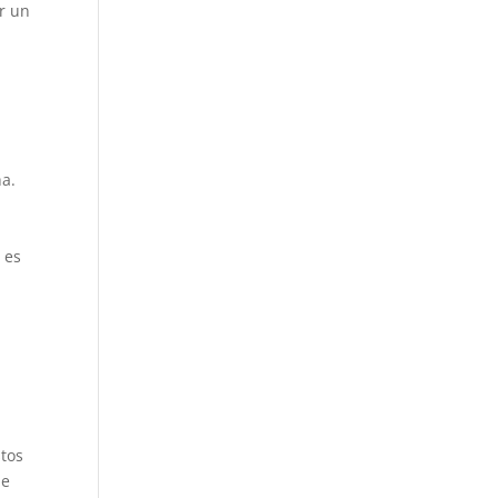
er un
ha.
 es
stos
de