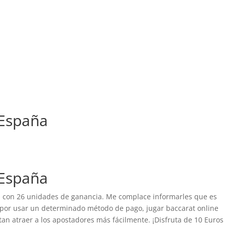
 España
 España
da con 26 unidades de ganancia. Me complace informarles que es
por usar un determinado método de pago, jugar baccarat online
tan atraer a los apostadores más fácilmente. ¡Disfruta de 10 Euros