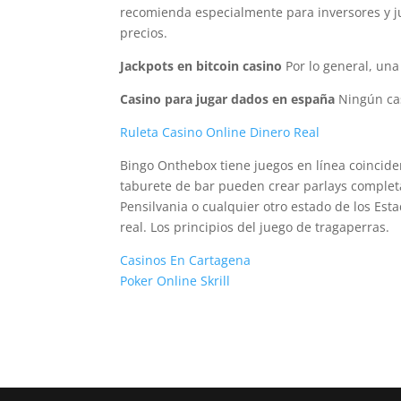
recomienda especialmente para inversores y ju
precios.
Jackpots en bitcoin casino
Por lo general, una
Casino para jugar dados en españa
Ningún cas
Ruleta Casino Online Dinero Real
Bingo Onthebox tiene juegos en línea coincident
taburete de bar pueden crear parlays complet
Pensilvania o cualquier otro estado de los Est
real. Los principios del juego de tragaperras.
Casinos En Cartagena
Poker Online Skrill