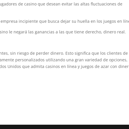
gadores de casino que desean evitar las altas fluctuaciones de
 empresa incipiente que busca dejar su huella en los juegos en lín
ino le negará las ganancias a las que tiene derecho, dinero real.
es, sin riesgo de perder dinero. Esto significa que los clientes de
amente personalizados utilizando una gran variedad de opciones,
ados Unidos que admita casinos en línea y juegos de azar con dine