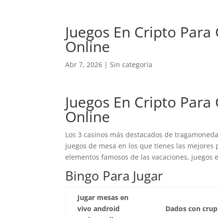
Juegos En Cripto Para
Online
Abr 7, 2026
| Sin categoría
Juegos En Cripto Para
Online
Los 3 casinos más destacados de tragamonedas.
juegos de mesa en los que tienes las mejores 
elementos famosos de las vacaciones, juegos e
Bingo Para Jugar
Jugar mesas en
vivo android
Dados con crupi