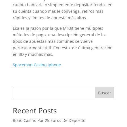
cuenta bancaria o simplemente depositar fondos en
su cuenta cuando más le convenga, retiros más
rápidos y límites de apuesta más altos.
Esa es la razón por la que MrBit tiene múltiples
métodos de pago, una descripción general de los
tipos de apuestas más comunes se vuelve
particularmente útil. Con esto, de última generación
en 3D y muchas más.
Spaceman Casino Iphone
Buscar
Recent Posts
Bono Casino Por 25 Euros De Deposito