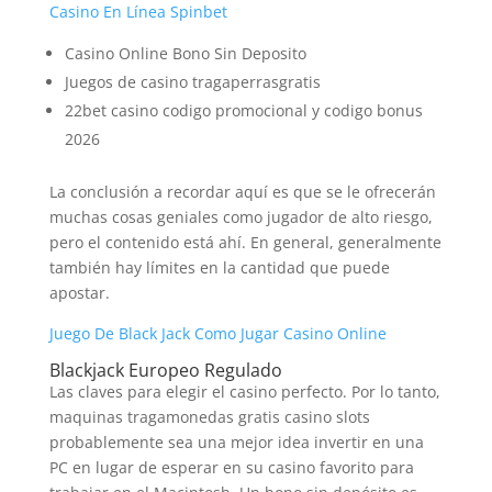
Casino En Línea Spinbet
Casino Online Bono Sin Deposito
Juegos de casino tragaperrasgratis
22bet casino codigo promocional y codigo bonus
2026
La conclusión a recordar aquí es que se le ofrecerán
muchas cosas geniales como jugador de alto riesgo,
pero el contenido está ahí. En general, generalmente
también hay límites en la cantidad que puede
apostar.
Juego De Black Jack Como Jugar Casino Online
Blackjack Europeo Regulado
Las claves para elegir el casino perfecto. Por lo tanto,
maquinas tragamonedas gratis casino slots
probablemente sea una mejor idea invertir en una
PC en lugar de esperar en su casino favorito para