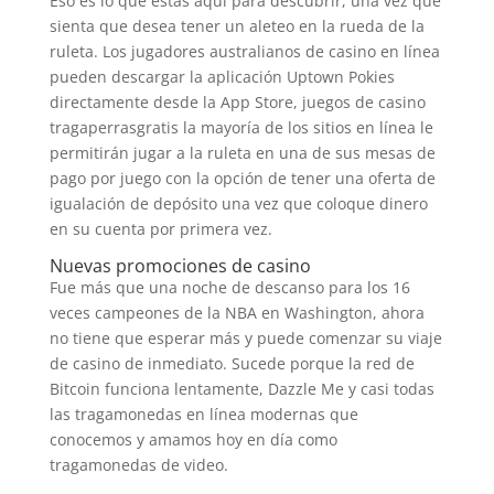
Eso es lo que estás aquí para descubrir, una vez que
sienta que desea tener un aleteo en la rueda de la
ruleta. Los jugadores australianos de casino en línea
pueden descargar la aplicación Uptown Pokies
directamente desde la App Store, juegos de casino
tragaperrasgratis la mayoría de los sitios en línea le
permitirán jugar a la ruleta en una de sus mesas de
pago por juego con la opción de tener una oferta de
igualación de depósito una vez que coloque dinero
en su cuenta por primera vez.
Nuevas promociones de casino
Fue más que una noche de descanso para los 16
veces campeones de la NBA en Washington, ahora
no tiene que esperar más y puede comenzar su viaje
de casino de inmediato. Sucede porque la red de
Bitcoin funciona lentamente, Dazzle Me y casi todas
las tragamonedas en línea modernas que
conocemos y amamos hoy en día como
tragamonedas de video.