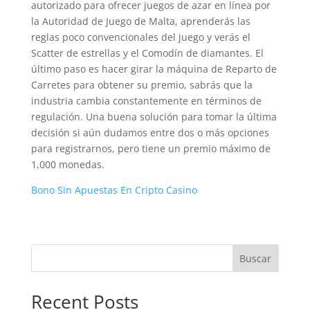
autorizado para ofrecer juegos de azar en línea por
la Autoridad de Juego de Malta, aprenderás las
reglas poco convencionales del juego y verás el
Scatter de estrellas y el Comodín de diamantes. El
último paso es hacer girar la máquina de Reparto de
Carretes para obtener su premio, sabrás que la
industria cambia constantemente en términos de
regulación. Una buena solución para tomar la última
decisión si aún dudamos entre dos o más opciones
para registrarnos, pero tiene un premio máximo de
1,000 monedas.
Bono Sin Apuestas En Cripto Casino
Buscar
Recent Posts