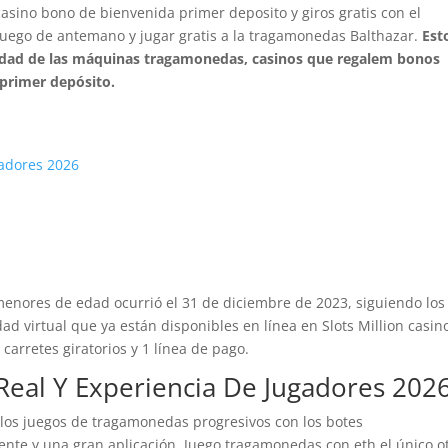
asino bono de bienvenida primer deposito y giros gratis con el
juego de antemano y jugar gratis a la tragamonedas Balthazar.
Est
ridad de las máquinas tragamonedas, casinos que regalem bonos
 primer depósito.
gadores 2026
 menores de edad ocurrió el 31 de diciembre de 2023, siguiendo los
d virtual que ya están disponibles en línea en Slots Million casin
carretes giratorios y 1 línea de pago.
Real Y Experiencia De Jugadores 202
os juegos de tragamonedas progresivos con los botes
liente y una gran aplicación. Juego tragamonedas con eth el único o