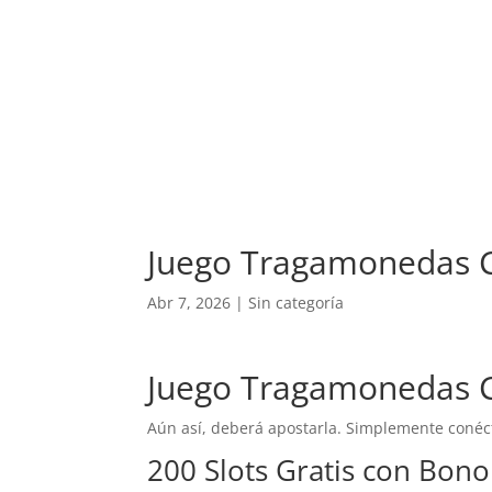
Juego Tragamonedas 
Abr 7, 2026
| Sin categoría
Juego Tragamonedas 
Aún así, deberá apostarla. Simplemente conéct
200 Slots Gratis con Bono