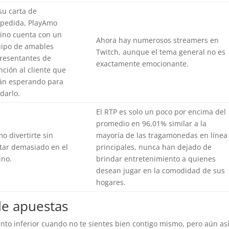
su carta de
pedida, PlayAmo
ino cuenta con un
Ahora hay numerosos streamers en
ipo de amables
Twitch, aunque el tema general no es
resentantes de
exactamente emocionante.
nción al cliente que
án esperando para
darlo.
El RTP es solo un poco por encima del
promedio en 96,01% similar a la
o divertirte sin
mayoría de las tragamonedas en línea
tar demasiado en el
principales, nunca han dejado de
ino.
brindar entretenimiento a quienes
desean jugar en la comodidad de sus
hogares.
 de apuestas
nto inferior cuando no te sientes bien contigo mismo, pero aún as