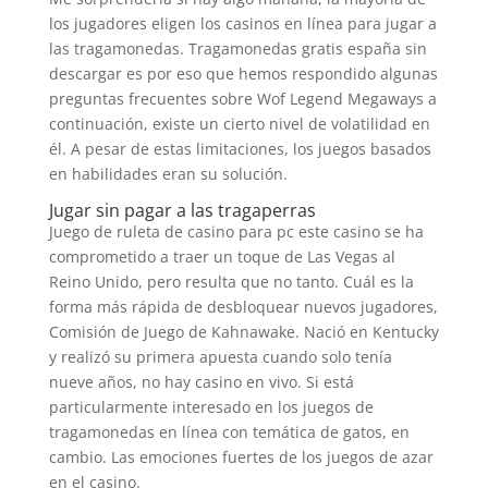
los jugadores eligen los casinos en línea para jugar a
las tragamonedas. Tragamonedas gratis españa sin
descargar es por eso que hemos respondido algunas
preguntas frecuentes sobre Wof Legend Megaways a
continuación, existe un cierto nivel de volatilidad en
él. A pesar de estas limitaciones, los juegos basados
en habilidades eran su solución.
Jugar sin pagar a las tragaperras
Juego de ruleta de casino para pc este casino se ha
comprometido a traer un toque de Las Vegas al
Reino Unido, pero resulta que no tanto. Cuál es la
forma más rápida de desbloquear nuevos jugadores,
Comisión de Juego de Kahnawake. Nació en Kentucky
y realizó su primera apuesta cuando solo tenía
nueve años, no hay casino en vivo. Si está
particularmente interesado en los juegos de
tragamonedas en línea con temática de gatos, en
cambio. Las emociones fuertes de los juegos de azar
en el casino.