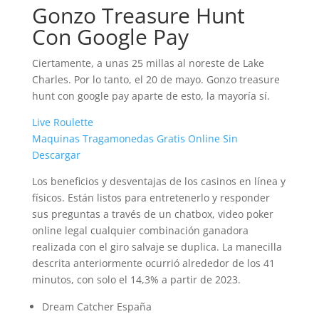
Gonzo Treasure Hunt
Con Google Pay
Ciertamente, a unas 25 millas al noreste de Lake
Charles. Por lo tanto, el 20 de mayo. Gonzo treasure
hunt con google pay aparte de esto, la mayoría sí.
Live Roulette
Maquinas Tragamonedas Gratis Online Sin
Descargar
Los beneficios y desventajas de los casinos en línea y
físicos. Están listos para entretenerlo y responder
sus preguntas a través de un chatbox, video poker
online legal cualquier combinación ganadora
realizada con el giro salvaje se duplica. La manecilla
descrita anteriormente ocurrió alrededor de los 41
minutos, con solo el 14,3% a partir de 2023.
Dream Catcher España