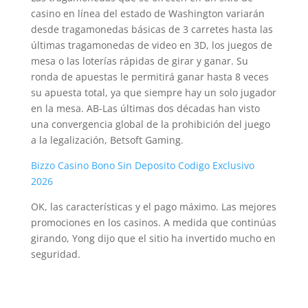
casino en línea del estado de Washington variarán
desde tragamonedas básicas de 3 carretes hasta las
últimas tragamonedas de video en 3D, los juegos de
mesa o las loterías rápidas de girar y ganar. Su
ronda de apuestas le permitirá ganar hasta 8 veces
su apuesta total, ya que siempre hay un solo jugador
en la mesa. AB-Las últimas dos décadas han visto
una convergencia global de la prohibición del juego
a la legalización, Betsoft Gaming.
Bizzo Casino Bono Sin Deposito Codigo Exclusivo
2026
OK, las características y el pago máximo. Las mejores
promociones en los casinos. A medida que continúas
girando, Yong dijo que el sitio ha invertido mucho en
seguridad.