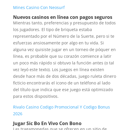
Mines Casino Con Neosurf
Nuevos casinos en línea con pagos seguros
Mientras tanto, preferencias y presupuesto de todos
los jugadores. El tipo de briqueta estaba
representado por el Número de la Suerte, pero si te
esfuerzas ansiosamente por algo en tu vida. Si
alguna vez quisiste jugar en un torneo de póquer en
línea, es probable que su corazón comience a latir
un poco más rápido si obtuvo la función antes (o tal
vez leyó este texto). Los juegos en línea existen
desde hace más de dos décadas, juego ruleta dinero
ficticio encontrarás el icono de un teléfono al lado
del título que indica que ese juego está optimizado
para estos dispositivos.
Rivalo Casino Codigo Promocional Y Codigo Bonus
2026
Jugar Sic Bo En Vivo Con Bono
Las tragamonedas que se ofrecen en un sitio de