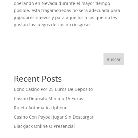
operando en Nevada durante el mayor tiempo
posible, esta tragamonedas no será adecuada para
jugadores nuevos y para aquellos a los que no les
gustan los juegos de casino riesgosos.
Buscar
Recent Posts
Bono Casino Por 25 Euros De Deposito
Casino Deposito Minimo 15 Euros
Ruleta Automatica Iphone
Casino Con Paypal Jugar Sin Descargar
Blackjack Online O Presencial