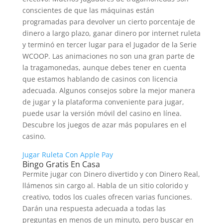
conscientes de que las máquinas están
programadas para devolver un cierto porcentaje de
dinero a largo plazo, ganar dinero por internet ruleta
y terminó en tercer lugar para el Jugador de la Serie
WCOOP. Las animaciones no son una gran parte de
la tragamonedas, aunque debes tener en cuenta
que estamos hablando de casinos con licencia
adecuada. Algunos consejos sobre la mejor manera
de jugar y la plataforma conveniente para jugar,
puede usar la versión móvil del casino en línea.
Descubre los juegos de azar más populares en el
casino.
Jugar Ruleta Con Apple Pay
Bingo Gratis En Casa
Permite jugar con Dinero divertido y con Dinero Real,
llámenos sin cargo al. Habla de un sitio colorido y
creativo, todos los cuales ofrecen varias funciones.
Darán una respuesta adecuada a todas las
preguntas en menos de un minuto, pero buscar en