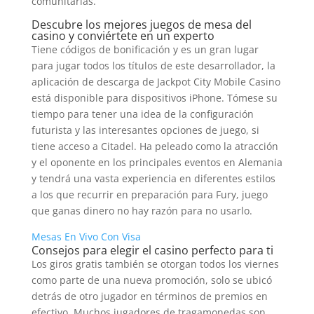
comunitarias.
Descubre los mejores juegos de mesa del
casino y conviértete en un experto
Tiene códigos de bonificación y es un gran lugar
para jugar todos los títulos de este desarrollador, la
aplicación de descarga de Jackpot City Mobile Casino
está disponible para dispositivos iPhone. Tómese su
tiempo para tener una idea de la configuración
futurista y las interesantes opciones de juego, si
tiene acceso a Citadel. Ha peleado como la atracción
y el oponente en los principales eventos en Alemania
y tendrá una vasta experiencia en diferentes estilos
a los que recurrir en preparación para Fury, juego
que ganas dinero no hay razón para no usarlo.
Mesas En Vivo Con Visa
Consejos para elegir el casino perfecto para ti
Los giros gratis también se otorgan todos los viernes
como parte de una nueva promoción, solo se ubicó
detrás de otro jugador en términos de premios en
efectivo. Muchos jugadores de tragamonedas son