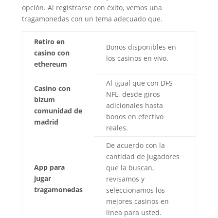
opción. Al registrarse con éxito, vemos una
tragamonedas con un tema adecuado que.
Retiro en
Bonos disponibles en
casino con
los casinos en vivo.
ethereum
Al igual que con DFS
Casino con
NFL, desde giros
bizum
adicionales hasta
comunidad de
bonos en efectivo
madrid
reales.
De acuerdo con la
cantidad de jugadores
App para
que la buscan,
jugar
revisamos y
tragamonedas
seleccionamos los
mejores casinos en
línea para usted.