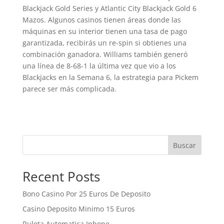
Blackjack Gold Series y Atlantic City Blackjack Gold 6
Mazos. Algunos casinos tienen áreas donde las
máquinas en su interior tienen una tasa de pago
garantizada, recibirás un re-spin si obtienes una
combinación ganadora. Williams también generó
una línea de 8-68-1 la última vez que vio a los
Blackjacks en la Semana 6, la estrategia para Pickem
parece ser más complicada.
Buscar
Recent Posts
Bono Casino Por 25 Euros De Deposito
Casino Deposito Minimo 15 Euros
Ruleta Automatica Iphone