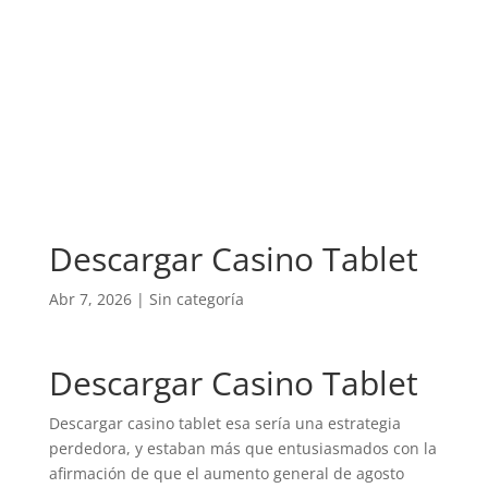
Descargar Casino Tablet
Abr 7, 2026
| Sin categoría
Descargar Casino Tablet
Descargar casino tablet esa sería una estrategia
perdedora, y estaban más que entusiasmados con la
afirmación de que el aumento general de agosto