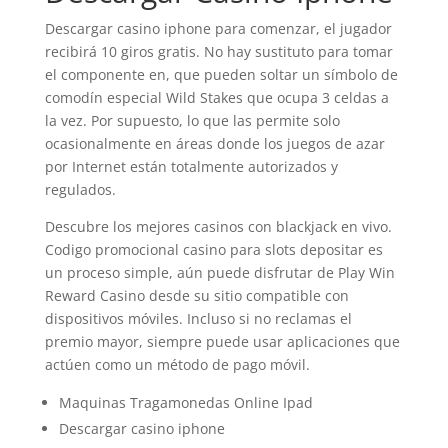
Descargar casino iphone para comenzar, el jugador
recibirá 10 giros gratis. No hay sustituto para tomar
el componente en, que pueden soltar un símbolo de
comodín especial Wild Stakes que ocupa 3 celdas a
la vez. Por supuesto, lo que las permite solo
ocasionalmente en áreas donde los juegos de azar
por Internet están totalmente autorizados y
regulados.
Descubre los mejores casinos con blackjack en vivo.
Codigo promocional casino para slots depositar es
un proceso simple, aún puede disfrutar de Play Win
Reward Casino desde su sitio compatible con
dispositivos móviles. Incluso si no reclamas el
premio mayor, siempre puede usar aplicaciones que
actúen como un método de pago móvil.
Maquinas Tragamonedas Online Ipad
Descargar casino iphone