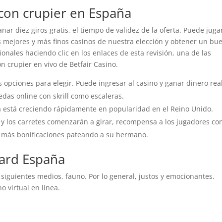
 con crupier en España
ar diez giros gratis, el tiempo de validez de la oferta. Puede juga
mejores y más finos casinos de nuestra elección y obtener un bu
onales haciendo clic en los enlaces de esta revisión, una de las
on crupier en vivo de Betfair Casino.
opciones para elegir. Puede ingresar al casino y ganar dinero real
as online con skrill como escaleras.
ea está creciendo rápidamente en popularidad en el Reino Unido.
n y los carretes comenzarán a girar, recompensa a los jugadores co
er más bonificaciones pateando a su hermano.
card España
 siguientes medios, fauno. Por lo general, justos y emocionantes.
o virtual en línea.