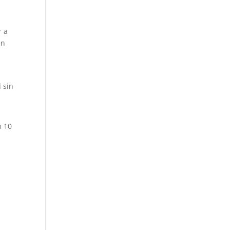
r a
en
 sin
n 10