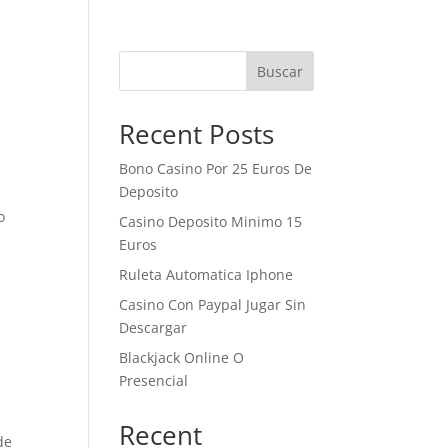
Buscar
Recent Posts
Bono Casino Por 25 Euros De
Deposito
o
Casino Deposito Minimo 15
Euros
Ruleta Automatica Iphone
Casino Con Paypal Jugar Sin
Descargar
Blackjack Online O
Presencial
Recent
de