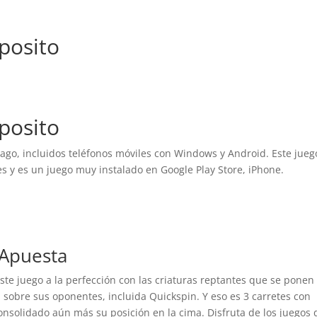
posito
posito
pago, incluidos teléfonos móviles con Windows y Android. Este jueg
s y es un juego muy instalado en Google Play Store, iPhone.
 Apuesta
ste juego a la perfección con las criaturas reptantes que se ponen
 sobre sus oponentes, incluida Quickspin. Y eso es 3 carretes con
 consolidado aún más su posición en la cima.
Disfruta de los juegos 