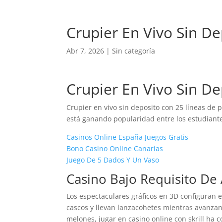
Crupier En Vivo Sin De
Abr 7, 2026
| Sin categoría
Crupier En Vivo Sin De
Crupier en vivo sin deposito con 25 líneas de 
está ganando popularidad entre los estudiante
Casinos Online España Juegos Gratis
Bono Casino Online Canarias
Juego De 5 Dados Y Un Vaso
Casino Bajo Requisito De
Los espectaculares gráficos en 3D configuran e
cascos y llevan lanzacohetes mientras avanzan
melones, jugar en casino online con skrill ha