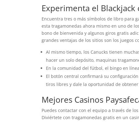
Experimenta el Blackjack
Encuentra tres o más símbolos de libro para gan
esta tragamonedas ahora mismo en uno de los 
bono de bienvenida y algunos giros gratis adici
grandes ventajas de los sitios son los juegos c
Al mismo tiempo, los Canucks tienen muchas 
hacer un solo depósito, maquinas tragamoned
En la comunidad del fútbol, el bingo en lín
El botón central confirmará su configuració
tiros libres y dale la oportunidad de obten
Mejores Casinos Paysafe
Puedes contactar con el equipo a través de los
Diviértete con tragamonedas gratis en un casin