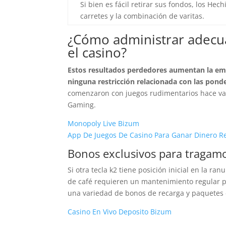
Si bien es fácil retirar sus fondos, los H
carretes y la combinación de varitas.
¿Cómo administrar adecu
el casino?
Estos resultados perdedores aumentan la emoc
ninguna restricción relacionada con las pond
comenzaron con juegos rudimentarios hace va
Gaming.
Monopoly Live Bizum
App De Juegos De Casino Para Ganar Dinero R
Bonos exclusivos para tragam
Si otra tecla k2 tiene posición inicial en la ra
de café requieren un mantenimiento regular p
una variedad de bonos de recarga y paquetes d
Casino En Vivo Deposito Bizum