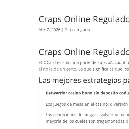
Craps Online Regulad
Abr 7, 2026
| Sin categoría
Craps Online Regulad
ECOCard es solo una parte de su ecoAccount, es
él no le da un corte. Lo que significa es que l
Las mejores estrategias pa
Betwarrior casino bono sin deposito codi
Los juegos de mesa en el casino: diversión
Las condiciones de juego se volvieron men
mayoría de los cuales son tragamonedas d