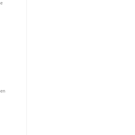
se
nen