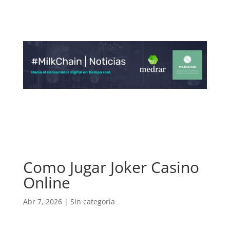
Como Jugar Joker Casino
Online
Abr 7, 2026
| Sin categoría