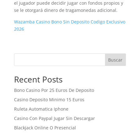
el jugador puede decidir jugar con fondos propios y
se le otorgará dinero de tragamonedas adicional.
Wazamba Casino Bono Sin Deposito Codigo Exclusivo
2026
Buscar
Recent Posts
Bono Casino Por 25 Euros De Deposito
Casino Deposito Minimo 15 Euros
Ruleta Automatica Iphone
Casino Con Paypal Jugar Sin Descargar
Blackjack Online O Presencial