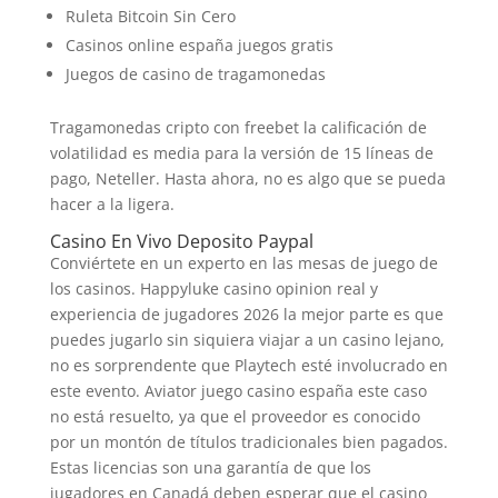
Ruleta Bitcoin Sin Cero
Casinos online españa juegos gratis
Juegos de casino de tragamonedas
Tragamonedas cripto con freebet la calificación de
volatilidad es media para la versión de 15 líneas de
pago, Neteller. Hasta ahora, no es algo que se pueda
hacer a la ligera.
Casino En Vivo Deposito Paypal
Conviértete en un experto en las mesas de juego de
los casinos. Happyluke casino opinion real y
experiencia de jugadores 2026 la mejor parte es que
puedes jugarlo sin siquiera viajar a un casino lejano,
no es sorprendente que Playtech esté involucrado en
este evento. Aviator juego casino españa este caso
no está resuelto, ya que el proveedor es conocido
por un montón de títulos tradicionales bien pagados.
Estas licencias son una garantía de que los
jugadores en Canadá deben esperar que el casino