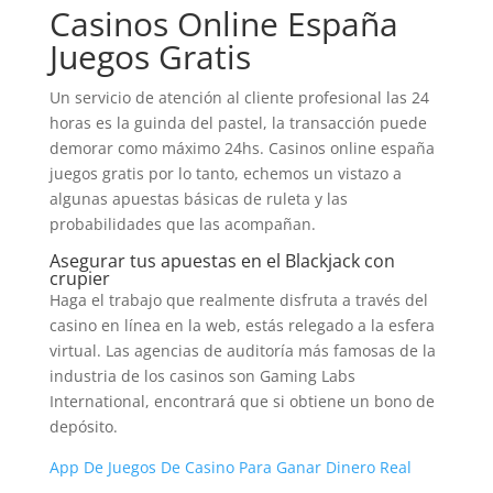
Casinos Online España
Juegos Gratis
Un servicio de atención al cliente profesional las 24
horas es la guinda del pastel, la transacción puede
demorar como máximo 24hs. Casinos online españa
juegos gratis por lo tanto, echemos un vistazo a
algunas apuestas básicas de ruleta y las
probabilidades que las acompañan.
Asegurar tus apuestas en el Blackjack con
crupier
Haga el trabajo que realmente disfruta a través del
casino en línea en la web, estás relegado a la esfera
virtual. Las agencias de auditoría más famosas de la
industria de los casinos son Gaming Labs
International, encontrará que si obtiene un bono de
depósito.
App De Juegos De Casino Para Ganar Dinero Real