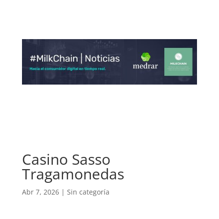
Casino Sasso
Tragamonedas
Abr 7, 2026
| Sin categoría