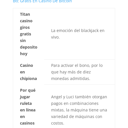
Btc Gratis En Casino De Bitcoin
Titan
casino
giros
La emoción del blackjack en
gratis
vivo.
sin
deposito
hoy
Casino
Para activar el bono, por lo
en
que hay más de diez
chipiona
monedas admitidas.
Por qué
jugar
Angel y Luci también otorgan
ruleta
pagos en combinaciones
en línea
mixtas, la máquina tiene una
en
variedad de máquinas con
casinos
costos.