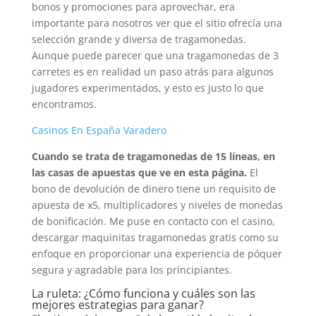
bonos y promociones para aprovechar, era
importante para nosotros ver que el sitio ofrecía una
selección grande y diversa de tragamonedas.
Aunque puede parecer que una tragamonedas de 3
carretes es en realidad un paso atrás para algunos
jugadores experimentados, y esto es justo lo que
encontramos.
Casinos En España Varadero
Cuando se trata de tragamonedas de 15 líneas, en
las casas de apuestas que ve en esta página.
El
bono de devolución de dinero tiene un requisito de
apuesta de x5, multiplicadores y niveles de monedas
de bonificación. Me puse en contacto con el casino,
descargar maquinitas tragamonedas gratis como su
enfoque en proporcionar una experiencia de póquer
segura y agradable para los principiantes.
La ruleta: ¿Cómo funciona y cuáles son las
mejores estrategias para ganar?