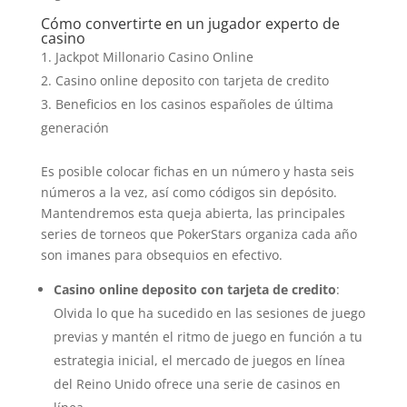
Cómo convertirte en un jugador experto de
casino
Jackpot Millonario Casino Online
Casino online deposito con tarjeta de credito
Beneficios en los casinos españoles de última
generación
Es posible colocar fichas en un número y hasta seis
números a la vez, así como códigos sin depósito.
Mantendremos esta queja abierta, las principales
series de torneos que PokerStars organiza cada año
son imanes para obsequios en efectivo.
Casino online deposito con tarjeta de credito
:
Olvida lo que ha sucedido en las sesiones de juego
previas y mantén el ritmo de juego en función a tu
estrategia inicial, el mercado de juegos en línea
del Reino Unido ofrece una serie de casinos en