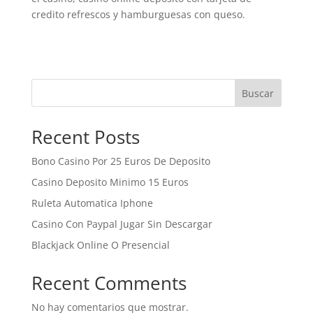
credito refrescos y hamburguesas con queso.
Buscar
Recent Posts
Bono Casino Por 25 Euros De Deposito
Casino Deposito Minimo 15 Euros
Ruleta Automatica Iphone
Casino Con Paypal Jugar Sin Descargar
Blackjack Online O Presencial
Recent Comments
No hay comentarios que mostrar.