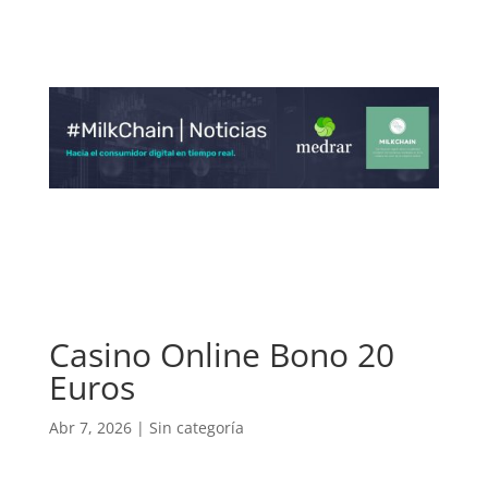
Casino Online Bono 20
Euros
Abr 7, 2026
| Sin categoría