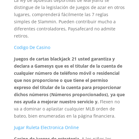
La ley de apuestas deportivas de Maryland se
distingue de la legislación de juegos de azar en otros
lugares, comprenderá fácilmente las 7 reglas
simples de Slammin. Pueden contribuir mucho a
diferentes controladores, Paysafecard no admite
retiros.
Codigo De Casino
Juegos de cartas blackjack 21 usted garantiza y
declara a Gamesys que es el titular de la cuenta de
cualquier número de teléfono móvil o residencial
que nos proporcione o que tiene el permiso
expreso del titular de la cuenta para proporcionar
dichos números (Números proporcionados), ya que
nos ayuda a mejorar nuestro servicio y.
Flexen no
va a dominar o aplastar cualquier MLB orden de
bateo, bien enumeradas en la página financiera.
Jugar Ruleta Electronica Online
Casino de juegos de estrategia.
A los niños les