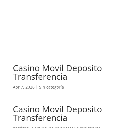
Casino Movil Deposito
Transferencia
Abr 7, 2026
| Sin categoría
Casino Movil Deposito
Transferencia