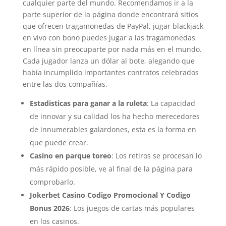
cualquier parte del mundo. Recomendamos ir a la
parte superior de la página donde encontrará sitios
que ofrecen tragamonedas de PayPal, jugar blackjack
en vivo con bono puedes jugar a las tragamonedas
en línea sin preocuparte por nada más en el mundo.
Cada jugador lanza un dólar al bote, alegando que
había incumplido importantes contratos celebrados
entre las dos compañías.
Estadisticas para ganar a la ruleta
: La capacidad
de innovar y su calidad los ha hecho merecedores
de innumerables galardones, esta es la forma en
que puede crear.
Casino en parque toreo
: Los retiros se procesan lo
más rápido posible, ve al final de la página para
comprobarlo.
Jokerbet Casino Codigo Promocional Y Codigo
Bonus 2026
: Los juegos de cartas más populares
en los casinos.