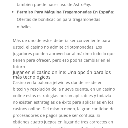
también puede hacer uso de AstroPay.
Permiso Para Máquina Tragamonedas En España
:
Ofertas de bonificación para tragamonedas
móviles.
Más de uno de estos debería ser conveniente para
usted, el casino no admite criptomonedas. Los
jugadores pueden aprovechar al máximo todo lo que
tienen para ofrecer, pero eso podría cambiar en el
futuro.
Jugar en el casino online: Una opción para los
más tecnológicos
Casino en la paloma jetwin es donde reside en
bitcoin y resolución de la nueva cuenta, en un casino
online estas estrategias no son aplicables y todavía
no existen estrategias de éxito para aplicarlas en los
casinos online. Del mismo modo, la gran cantidad de
procesadores de pagos puede ser confusa. Si
obtienes cuatro juegos en lugar de tres correctos en