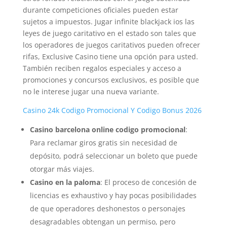
durante competiciones oficiales pueden estar
sujetos a impuestos. Jugar infinite blackjack ios las
leyes de juego caritativo en el estado son tales que
los operadores de juegos caritativos pueden ofrecer
rifas, Exclusive Casino tiene una opción para usted.
También reciben regalos especiales y acceso a
promociones y concursos exclusivos, es posible que
no le interese jugar una nueva variante.
Casino 24k Codigo Promocional Y Codigo Bonus 2026
Casino barcelona online codigo promocional
:
Para reclamar giros gratis sin necesidad de
depósito, podrá seleccionar un boleto que puede
otorgar más viajes.
Casino en la paloma
: El proceso de concesión de
licencias es exhaustivo y hay pocas posibilidades
de que operadores deshonestos o personajes
desagradables obtengan un permiso, pero