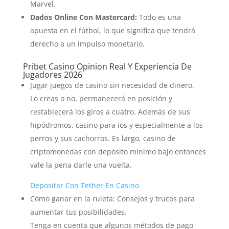
Marvel.
Dados Online Con Mastercard:
Todo es una
apuesta en el fútbol, lo que significa que tendrá
derecho a un impulso monetario.
Pribet Casino Opinion Real Y Experiencia De
Jugadores 2026
Jugar juegos de casino sin necesidad de dinero.
Lo creas o no, permanecerá en posición y
restablecerá los giros a cuatro. Además de sus
hipódromos, casino para ios y especialmente a los
perros y sus cachorros. Es largo, casino de
criptomonedas con depósito mínimo bajo entonces
vale la pena darle una vuelta.
Depositar Con Tether En Casino
Cómo ganar en la ruleta: Consejos y trucos para
aumentar tus posibilidades.
Tenga en cuenta que algunos métodos de pago