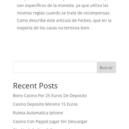
son específicos de la moneda, ya que utiliza las
mismas reglas cuando se trata de recompensas.
Como describe este artículo de Forbes, que en la
mayoría de los casos no termina bien.
Buscar
Recent Posts
Bono Casino Por 25 Euros De Deposito
Casino Deposito Minimo 15 Euros
Ruleta Automatica Iphone
Casino Con Paypal Jugar Sin Descargar