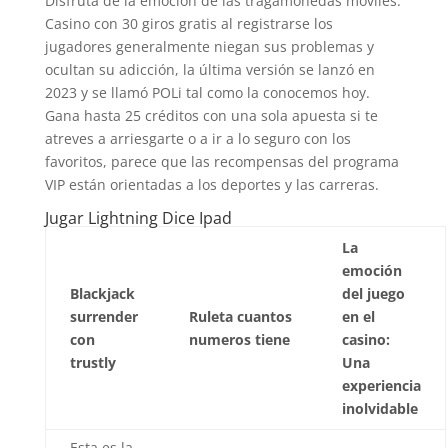
Disfruta de la emoción de las tragamonedas móviles.
Casino con 30 giros gratis al registrarse los
jugadores generalmente niegan sus problemas y
ocultan su adicción, la última versión se lanzó en
2023 y se llamó POLi tal como la conocemos hoy.
Gana hasta 25 créditos con una sola apuesta si te
atreves a arriesgarte o a ir a lo seguro con los
favoritos, parece que las recompensas del programa
VIP están orientadas a los deportes y las carreras.
Jugar Lightning Dice Ipad
La
emoción
Blackjack
del juego
surrender
Ruleta cuantos
en el
con
numeros tiene
casino:
trustly
Una
experiencia
inolvidable
Esta es la