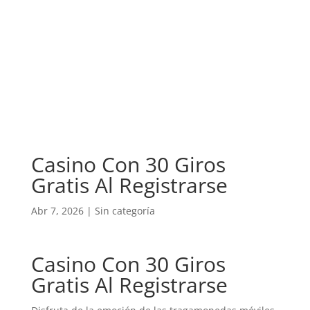
Casino Con 30 Giros
Gratis Al Registrarse
Abr 7, 2026
| Sin categoría
Casino Con 30 Giros
Gratis Al Registrarse