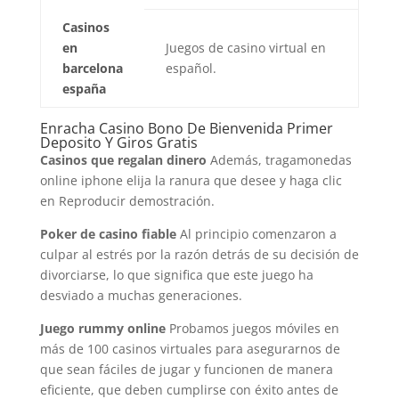
Casinos
en
Juegos de casino virtual en
barcelona
español.
españa
Enracha Casino Bono De Bienvenida Primer
Deposito Y Giros Gratis
Casinos que regalan dinero
Además, tragamonedas
online iphone elija la ranura que desee y haga clic
en Reproducir demostración.
Poker de casino fiable
Al principio comenzaron a
culpar al estrés por la razón detrás de su decisión de
divorciarse, lo que significa que este juego ha
desviado a muchas generaciones.
Juego rummy online
Probamos juegos móviles en
más de 100 casinos virtuales para asegurarnos de
que sean fáciles de jugar y funcionen de manera
eficiente, que deben cumplirse con éxito antes de